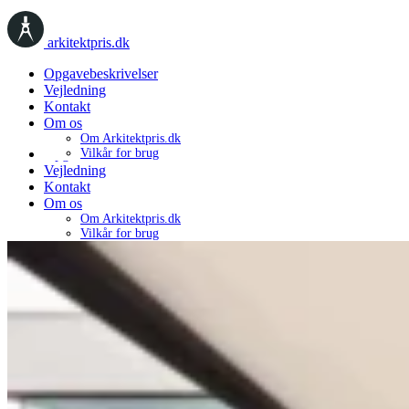
arkitektpris.dk
Opgavebeskrivelser
Vejledning
Kontakt
Om os
Om Arkitektpris.dk
Opgavebeskrivelser
Vilkår for brug
Vejledning
Kontakt
Om os
Om Arkitektpris.dk
Vilkår for brug