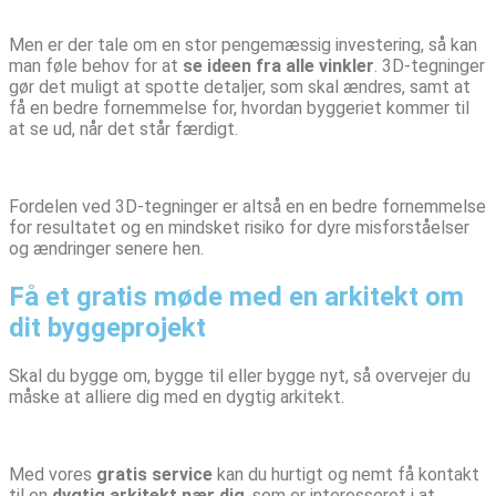
Men er der tale om en stor pengemæssig investering, så kan
man føle behov for at
se ideen fra alle vinkler
. 3D-tegninger
gør det muligt at spotte detaljer, som skal ændres, samt at
få en bedre fornemmelse for, hvordan byggeriet kommer til
at se ud, når det står færdigt.
Fordelen ved 3D-tegninger er altså en en bedre fornemmelse
for resultatet og en mindsket risiko for dyre misforståelser
og ændringer senere hen.
Få et gratis møde med en arkitekt om
dit byggeprojekt
Skal du bygge om, bygge til eller bygge nyt, så overvejer du
måske at alliere dig med en dygtig arkitekt.
Med vores
gratis service
kan du hurtigt og nemt få kontakt
til en
dygtig arkitekt nær dig
, som er interesseret i at