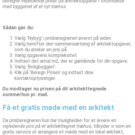
beregne vejledende priser på
arkitektopgaver i forbindelse
med byggeriet af et nyt træhus
.
Sådan gør du:
Vælg ‘Nybyg’ i prisberegneren øverst på siden.
Vælg herefter den sammensætning af arkitektopgaver,
som du ønsker en pris på.
Vælg opgavens kompleksitet.
Indtast det antal m2, der er gældende for din opgave.
Vælg ‘Boligbyggeri’.
Klik på ‘Beregn Prisen’ og indtast dine
kontaktoplysninger.
Du modtager nu prisen på dit arkitekttegnede
sommerhus pr. mail.
Få et gratis møde med en arkitekt
Da prisberegneren kun har muligheden for at levere en
vejledende pris på et arkitekttegnet træhus
, tilbyder vi som en
gratis service at arrangere et møde med en lokal arkitekt,