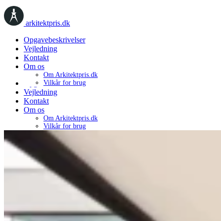
arkitektpris.dk
Opgavebeskrivelser
Vejledning
Kontakt
Om os
Om Arkitektpris.dk
Opgavebeskrivelser
Vilkår for brug
Vejledning
Kontakt
Om os
Om Arkitektpris.dk
Vilkår for brug