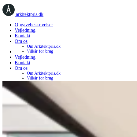
arkitektpris.dk
Opgavebeskrivelser
Vejledning
Kontakt
Om os
Om Arkitektpris.dk
Opgavebeskrivelser
Vilkår for brug
Vejledning
Kontakt
Om os
Om Arkitektpris.dk
Vilkår for brug