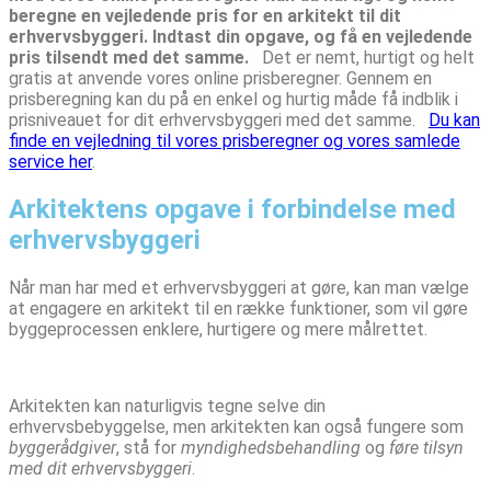
beregne en vejledende pris for en arkitekt til dit
erhvervsbyggeri. Indtast din opgave, og få en vejledende
pris tilsendt med det samme.
Det er nemt, hurtigt og helt
gratis at anvende vores online prisberegner. Gennem en
prisberegning kan du på en enkel og hurtig måde få indblik i
prisniveauet for dit erhvervsbyggeri med det samme.
Du kan
finde en vejledning til vores prisberegner og vores samlede
service her
.
Arkitektens opgave i forbindelse med
erhvervsbyggeri
Når man har med et erhvervsbyggeri at gøre, kan man vælge
at engagere en arkitekt til en række funktioner, som vil gøre
byggeprocessen enklere, hurtigere og mere målrettet.
Arkitekten kan naturligvis tegne selve din
erhvervsbebyggelse, men arkitekten kan også fungere som
byggerådgiver
, stå for
myndighedsbehandling
og
føre tilsyn
med dit erhvervsbyggeri
.