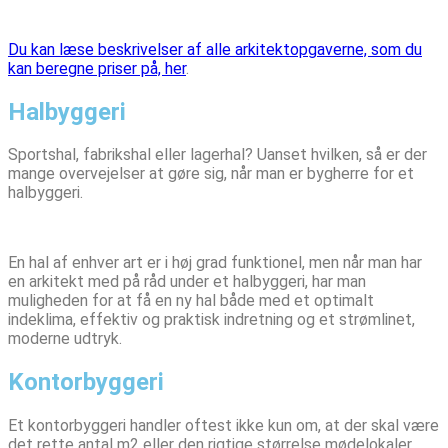
Du kan læse beskrivelser af alle arkitektopgaverne, som du
kan beregne priser på, her
.
Halbyggeri
Sportshal, fabrikshal eller lagerhal? Uanset hvilken, så er der
mange overvejelser at gøre sig, når man er bygherre for et
halbyggeri.
En hal af enhver art er i høj grad funktionel, men når man har
en arkitekt med på råd under et halbyggeri, har man
muligheden for at få en ny hal både med et optimalt
indeklima, effektiv og praktisk indretning og et strømlinet,
moderne udtryk.
Kontorbyggeri
Et kontorbyggeri handler oftest ikke kun om, at der skal være
det rette antal m2 eller den rigtige størrelse mødelokaler.