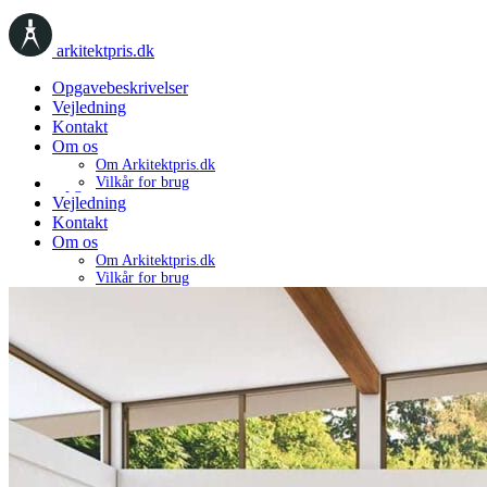
arkitektpris.dk
Opgavebeskrivelser
Vejledning
Kontakt
Om os
Om Arkitektpris.dk
Opgavebeskrivelser
Vilkår for brug
Vejledning
Kontakt
Om os
Om Arkitektpris.dk
Vilkår for brug